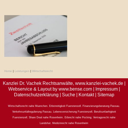
Home
|
Leistungen
|
Wirtschaftsrecht
Kanzlei Dr. Vachek Rechtsanwälte,
www.kanzlei-vachek.de
|
Webservice & Layout by
www.bense.com
|
Impressum
|
Datenschutzerklärung
|
Suche
|
Kontakt
|
Sitemap
Wirtschaftsrecht nahe Muenchen
,
Erbstreitigkeit Fuerstenzell
,
Finanzierungsberatung Passau
,
Verkehrsunfallregulierung Passau
,
Lebensversicherung Fuerstenzell
,
Berufsunfaehigkeit
Fuerstenzell
,
Share Deal nahe Rosenheim
,
Erbrecht nahe Pocking
,
Vertragsrecht nahe
Landshut
,
Medizinrecht nahe Rosenheim