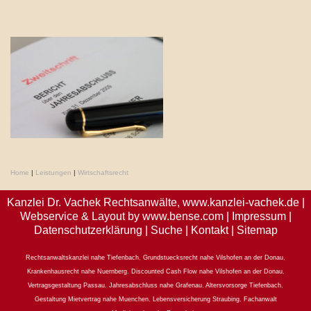
Home
|
Leistungen
|
Wirtschaftsrecht
Kanzlei Dr. Vachek Rechtsanwälte,
www.kanzlei-vachek.de
|
Webservice & Layout by
www.bense.com
|
Impressum
|
Datenschutzerklärung
|
Suche
|
Kontakt
|
Sitemap
Rechtsanwaltskanzlei nahe Tiefenbach
,
Grundstuecksrecht nahe Vilshofen an der Donau
,
Krankenhausrecht nahe Nuernberg
,
Discounted Cash Flow nahe Vilshofen an der Donau
,
Vertragsgestaltung Passau
,
Jahresabschluss nahe Grafenau
,
Altersvorsorge Tiefenbach
,
Gestaltung Mietvertrag nahe Muenchen
,
Lebensversicherung Straubing
,
Fachanwalt