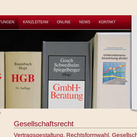
STUNGEN
KANZLEITEAM
ONLINE
NEWS
KONTAKT
t
Gesellschaftsrecht
Vertragsgestaltung, Rechtsformwahl, Gesellsc