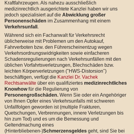
Kraftfahrzeugen. Als nahezu ausschließlich
medizinrechtlich ausgerichtete Kanzlei haben wir uns
jedoch spezialisiert auf die
Abwicklung großer
Personenschäden
im Zusammenhang mit einem
Verkehrsunfall
.
Während sich ein Fachanwalt für Verkehrsrecht
üblicherweise mit Problemen um den Autokauf,
Fahrverboten bzw. den Führerscheinentzug wegen
Verkehrsordnungswidrigkeiten sowie einfacheren
Schadensregulierungen nach Verkehrsunfällen mit den
üblichen Vorfahrtsverletzungen, Blechschäden bzw.
leichten Körperverletzungen ("HWS-Distorsion")
beschäftigen, verfügt die
Kanzlei Dr. Vachek
Rechtsanwälte
über ein qualifiziertes
medizinrechtliches
Knowhow
für die Regulierung von
Personengroßschäden.
Wenn Sie oder ein Angehöriger
von Ihnen Opfer eines Verkehrsunfalls mit schweren
Unfallfolgen geworden ist (multiple Frakturen,
Quetschungen, Verbrennungen, innere Verletzungen bis
hin zum Tod) und es um die Bemessung und
Geltendmachung eines
(Hinterbliebenen-)
Schmerzensgeldes
geht, sind Sie bei