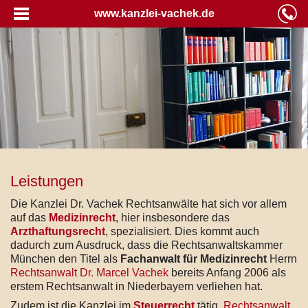
www.kanzlei-vachek.de
Leistungen
Die Kanzlei Dr. Vachek Rechtsanwälte hat sich vor allem
auf das
Medizinrecht
, hier insbesondere das
Arzthaftungsrecht
, spezialisiert. Dies kommt auch
dadurch zum Ausdruck, dass die Rechtsanwaltskammer
München den Titel als
Fachanwalt für Medizinrecht
Herrn
Rechtsanwalt Dr. Marcel Vachek
bereits Anfang 2006 als
erstem Rechtsanwalt in Niederbayern verliehen hat.
Zudem ist die Kanzlei im
Steuerrecht
tätig.
Rechtsanwalt